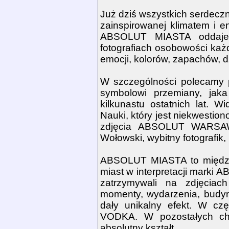
Już dziś wszystkich serdeczn
zainspirowanej klimatem i e
ABSOLUT MIASTA oddaje 
fotografiach osobowości każ
emocji, kolorów, zapachów, 
W szczególności polecamy prz
symbolowi przemiany, jaka
kilkunastu ostatnich lat. W
Nauki, który jest niekwestio
zdjęcia ABSOLUT WARSAW 
Wołowski, wybitny fotografik, 
ABSOLUT MIASTA to międzyn
miast w interpretacji marki 
zatrzymywali na zdjęciac
momenty, wydarzenia, budynk
dały unikalny efekt. W cz
VODKA. W pozostałych cha
absolutny kształt.