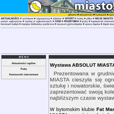
główna
aktualności
hydepark
spor
AKTUALNOŚCI
archiwum
zaproponuj
sidebar
SPORT
hokej
piłka
MOJE MIASTO
pokaż ogłoszenia
szukaj w ogłoszeniach
GSM
ROZRYWKA
puby
kawiarenki interne
kinoteatr bałtyk
miejska biblioteka publiczna
muzeum górnośląskie
opera śląska
śląski tea
M E N U
Aktualności ogólne
Wystawa ABSOLUT MIASTA
Puby
Prezentowana w grudn
Kawiarenki internetowe
MIASTA cieszyła się og
sztukę i nowatorskie, św
zaprezentować swoją kole
najbliższym czasie wysta
W bytomskim klubie
Fat Ma