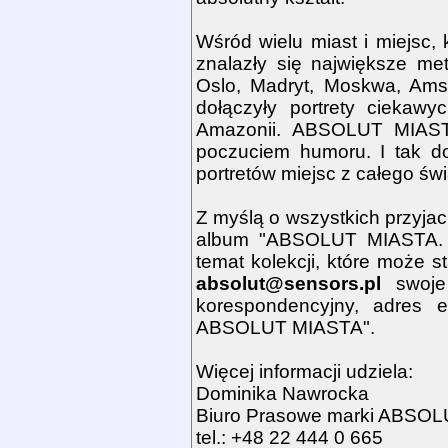
Wśród wielu miast i miejsc,
znalazły się największe met
Oslo, Madryt, Moskwa, Amst
dołączyły portrety ciekawy
Amazonii. ABSOLUT MIASTA 
poczuciem humoru. I tak do 
portretów miejsc z całego świ
Z myślą o wszystkich przyj
album "ABSOLUT MIASTA. A
temat kolekcji, które może s
absolut@sensors.pl
swoje 
korespondencyjny, adres 
ABSOLUT MIASTA".
Więcej informacji udziela:
Dominika Nawrocka
Biuro Prasowe marki ABSO
tel.: +48 22 444 0 665